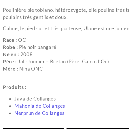
Poulinière pie tobiano, hétérozygote, elle pouline très t
poulains très gentils et doux.
Calme, le pied sur et très porteuse, Ulane est une jume
Race :
OC
Robe :
Pie noir pangaré
Né en :
2008
Père :
Joli-Jumper – Breton (Père: Galon d’Or)
Mère :
Nina ONC
Produits :
Java de Collanges
Mahonia de Collanges
Nerprun de Collanges